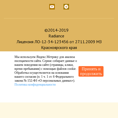
©2014-2019
Radiance
Лицензия ЛО-12-34-123456 от 27.11.2009 МЗ
Красноярского края
Мы используем Яндекс.Метрику для анализа
Доработка и продвижение :
посещаемости сайта. Сервис собирает данные о
Создание сайта :
вашем поведении на сайте (страницы, клики,
Принять и
время пребывания) с помощью файлов cookie.
Обработка осуществляется на основании
продолжить
вашего согласия (п. 1 ч. 1 ст. 6 Федерального
закона № 152-ФЗ «О персональных данных»).
Политика конфиденциальности
ИМЕЮТСЯ ПРОТИВОПОКАЗАНИЯ.
ТРЕБУЕТСЯ КОНСУЛЬТАЦИЯ
СПЕЦИАЛИСТА.