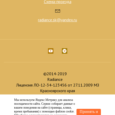
Схема-проезда
radiance.sk@yandex.ru
©2014-2019
Radiance
Лицензия ЛО-12-34-123456 от 27.11.2009 МЗ
Красноярского края
Мы используем Яндекс.Метрику для анализа
Доработка и продвижение :
посещаемости сайта. Сервис собирает данные о
Создание сайта :
вашем поведении на сайте (страницы, клики,
Принять и
время пребывания) с помощью файлов cookie.