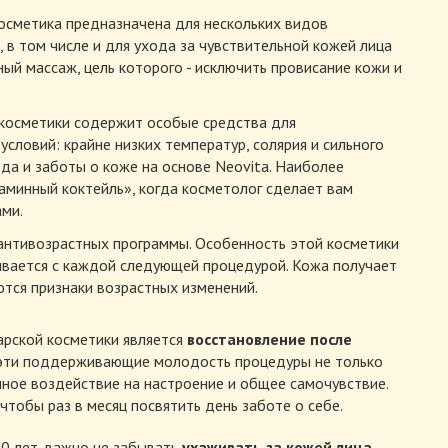
косметика предназначена для нескольких видов
в том числе и для ухода за чувствительной кожей лица
ный массаж, цель которого - исключить провисание кожи и
й косметики содержит особые средства для
словий: крайне низких температур, солярия и сильного
ода и заботы о коже на основе Neovita. Наиболее
аминный коктейль», когда косметолог сделает вам
ами.
3 антивозрастных программы. Особенность этой косметики
пливается с каждой следующей процедурой. Кожа получает
тся признаки возрастных изменений.
рской косметики является
восстановление после
 эти поддерживающие молодость процедуры не только
ное воздействие на настроение и общее самочувствие.
чтобы раз в месяц посвятить день заботе о себе.
30 лет, важно не забывать
ухаживать за кожей лица