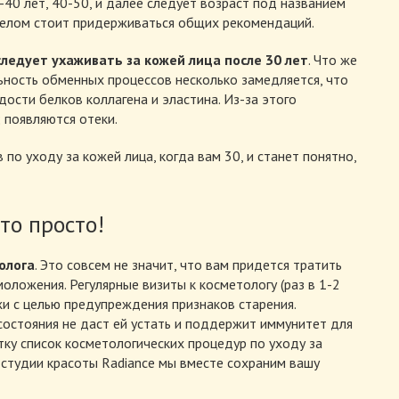
-40 лет, 40-50, и далее следует возраст под названием
 целом стоит придерживаться общих рекомендаций.
следует ухаживать за кожей лица после 30 лет
. Что же
ьность обменных процессов несколько замедляется, что
ости белков коллагена и эластина. Из-за этого
 появляются отеки.
по уходу за кожей лица, когда вам 30, и станет понятно,
это просто!
олога
. Это совсем не значит, что вам придется тратить
ложения. Регулярные визиты к косметологу (раз в 1-2
жи с целью предупреждения признаков старения.
остояния не даст ей устать и поддержит иммунитет для
тку список косметологических процедур по уходу за
 студии красоты Radianсe мы вместе сохраним вашу