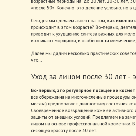
возрастные периоды на: до 20 лет, 20-30 лет, 30
«после 50». Конечно, это деление условно, но в
Сегодня мы сделаем акцент на том,
как именно 
происходит в этом возрасте? Во-первых, деятел
приводит к ухудшению синтеза важных для молод
возникают морщинки, в особенности мимические;
Далее мы дадим несколько практических советов 
что…
Уход за лицом после 30 лет - 
Во-первых, это регулярное посещение космет
все сбережения на многочисленные процедуры омо
месяца) предполагают диагностику состояния ко
Своевременное возвращение коже ее активного с
защиты от внешних условий. Предлагаем на заме
лицом на основе профессиональной косметики. В
сияющую красоту после 30 лет: