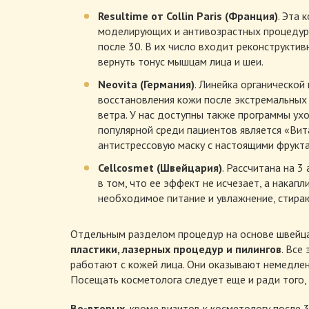
Resultime от Collin Paris (Франция)
. Эта 
моделирующих и антивозрастных процедур, 
после 30. В их число входит реконструктив
вернуть тонус мышцам лица и шеи.
Neovita (Германия)
. Линейка органическо
восстановления кожи после экстремальных у
ветра. У нас доступны также программы ух
популярной среди пациентов является «Вит
антистрессовую маску с настоящими фрукт
Cellcosmet (Швейцария)
. Рассчитана на 
в том, что ее эффект не исчезает, а нака
необходимое питание и увлажнение, стираю
Отдельным разделом процедур на основе швейца
пластики, лазерных процедур и пилингов
. Все
работают с кожей лица. Они оказывают немедлен
Посещать косметолога следует еще и ради того, 
Во-вторых
, кроме визитов к косметологу после 