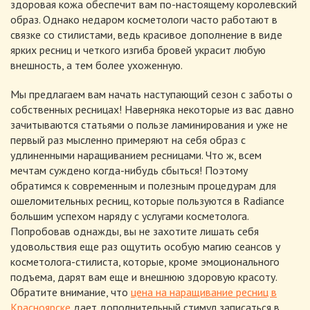
здоровая кожа обеспечит вам по-настоящему королевский
образ. Однако недаром косметологи часто работают в
связке со стилистами, ведь красивое дополнение в виде
ярких ресниц и четкого изгиба бровей украсит любую
внешность, а тем более ухоженную.
Мы предлагаем вам начать наступающий сезон с заботы о
собственных ресницах! Наверняка некоторые из вас давно
зачитываются статьями о пользе ламинирования и уже не
первый раз мысленно примеряют на себя образ с
удлиненными наращиванием ресницами. Что ж, всем
мечтам суждено когда-нибудь сбыться! Поэтому
обратимся к современным и полезным процедурам для
ошеломительных ресниц, которые пользуются в Radiance
большим успехом наряду с услугами косметолога.
Попробовав однажды, вы не захотите лишать себя
удовольствия еще раз ощутить особую магию сеансов у
косметолога-стилиста, которые, кроме эмоционального
подъема, дарят вам еще и внешнюю здоровую красоту.
Обратите внимание, что
цена на наращивание ресниц в
Красноярске
дает дополнительный стимул записаться в