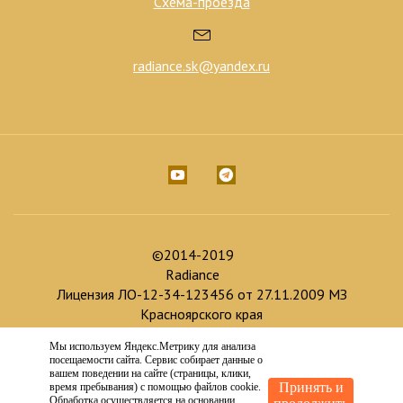
Схема-проезда
radiance.sk@yandex.ru
©2014-2019
Radiance
Лицензия ЛО-12-34-123456 от 27.11.2009 МЗ
Красноярского края
Мы используем Яндекс.Метрику для анализа
Доработка и продвижение :
посещаемости сайта. Сервис собирает данные о
Создание сайта :
вашем поведении на сайте (страницы, клики,
Принять и
время пребывания) с помощью файлов cookie.
Обработка осуществляется на основании